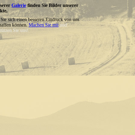
nserer
Galerie
finden Sie Bilder unserer
kte,
 Sie sich einen besseren Eindruck von uns
haffen können.
Machen Sie mit
und
stützen Sie uns!